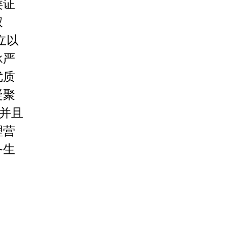
类证
权
立以
承严
优质
凝聚
，并且
理营
备生