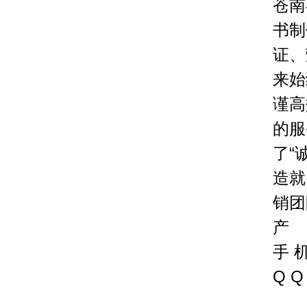
苍南
书制
证、
来始
谨高
的服
了“
造就
销团
产
手 机
Q Q