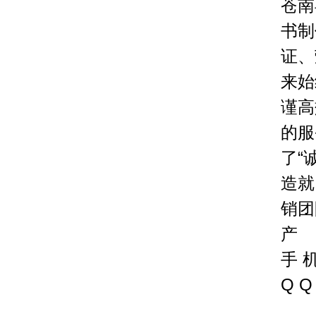
苍南
书制
证、
来始
谨高
的服
了“
造就
销团
产
手 机
Q Q