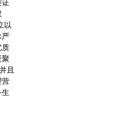
类证
权
立以
承严
优质
凝聚
，并且
理营
备生